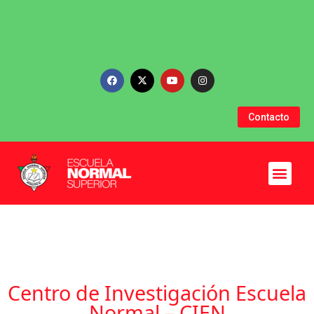
Contacto
Nuestra Institución
Sedes Educativas
Programa Formación
Centro de Investigación Escuela
Normal – CIEN