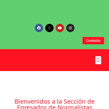
Contacto
Nuestra Institución
Sedes Educativas
Programa Formación
Bienvenidos a la Sección de
Egresados de Normalístas