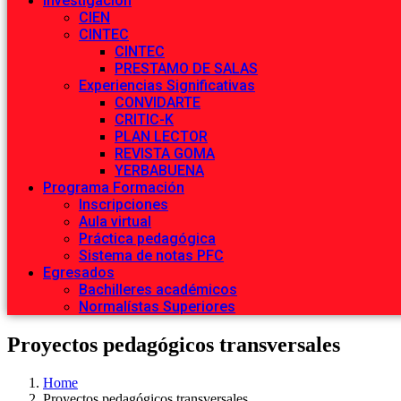
Investigación
CIEN
CINTEC
CINTEC
PRESTAMO DE SALAS
Experiencias Significativas
CONVIDARTE
CRITIC-K
PLAN LECTOR
REVISTA GOMA
YERBABUENA
Programa Formación
Inscripciones
Aula virtual
Práctica pedagógica
Sistema de notas PFC
Egresados
Bachilleres académicos
Normalístas Superiores
Proyectos pedagógicos transversales
Home
Proyectos pedagógicos transversales