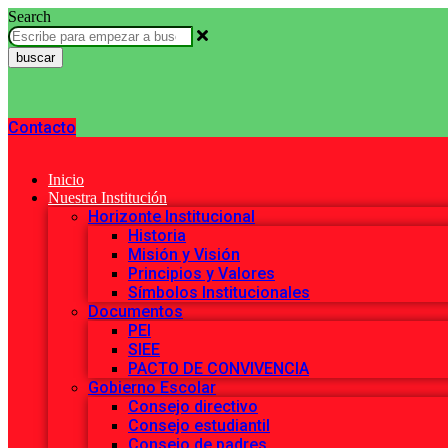
Search
buscar
Contacto
Inicio
Nuestra Institución
Horizonte Institucional
Historia
Misión y Visión
Principios y Valores
Símbolos Institucionales
Documentos
PEI
SIEE
PACTO DE CONVIVENCIA
Gobierno Escolar
Consejo directivo
Consejo estudiantil
Consejo de padres