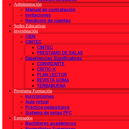
Administración
Manual de contratación
Invitaciones
Rendición de cuentas
Sedes Educativas
Investigación
CIEN
CINTEC
CINTEC
PRESTAMO DE SALAS
Experiencias Significativas
CONVIDARTE
CRITIC-K
PLAN LECTOR
REVISTA GOMA
YERBABUENA
Programa Formación
Inscripciones
Aula virtual
Práctica pedagógica
Sistema de notas PFC
Egresados
Bachilleres académicos
Normalístas Superiores